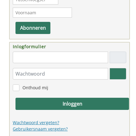
Abonneren
Inlogformulier
"Email adres"
Wachtwoord
Toon w
Onthoud mij
Inloggen
Wachtwoord vergeten?
Gebruikersnaam vergeten?