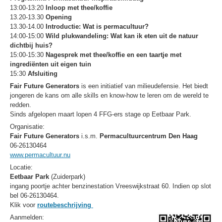
13:00-13:20
Inloop met thee/koffie
13.20-13.30
Opening
13.30-14.00
Introductie: Wat is permacultuur?
14:00-15:00
Wild plukwandeling: Wat kan ik eten uit de natuur
dichtbij huis?
15:00-15:30
Nagesprek met thee/koffie en een taartje met
ingrediënten uit eigen tuin
15:30
Afsluiting
Fair Future Generators
is een initiatief van milieudefensie. Het biedt
jongeren de kans om alle skills en know-how te leren om de wereld te
redden.
Sinds afgelopen maart lopen 4 FFG-ers stage op Eetbaar Park.
Organisatie:
Fair Future Generators
i.s.m.
Permacultuurcentrum Den Haag
06-26130464
www.permacultuur.nu
Locatie:
Eetbaar Park
(Zuiderpark)
ingang poortje achter benzinestation Vreeswijkstraat 60. Indien op slot
bel 06-26130464.
Klik voor
routebeschrijving
Aanmelden: