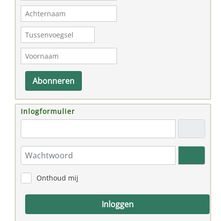
Abonneren
Inlogformulier
"Email adres"
Wachtwoord
Toon w
Onthoud mij
Inloggen