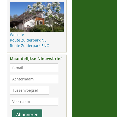
Website
e
Route Zuiderpark NL
Route Zuiderpark ENG
Maandelijkse Nieuwsbrief
Abonneren