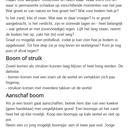
waar is permanente schaduw op verschillende momenten van het jaar.
Wat groeit er van nature en hoe groeit het? Wat voor bodem heb je?
Is het zand, klei of veen. Wat was er daar vroeger? Is er grond
aangebracht, is het verdicht, zijn er storende lagen en - heel belangrijk
– wat gebeurt er met (overvloedige) regen. Lijft het lang staan, neemt
de bodem het op, zakt het (te) snel weg?
Graaf zo mogelijk een profielkuil, zodat je kan zien hoe je bodem is
opgebouwd. Tot hoe diep zie je nog leven en wortelgroei? Kom je nog
puin of afval tegen?
Boom of struik
Zowel bomen als struiken kunnen laag blijven of heel hoog worden. De
definitie:
- bomen komen met een stam uit de wortel en vertakken zich pas
hogerop,
- struiken komen met meerdere takken uit de wortel.
Aanschaf boom
Als je een boom gaat aanschaffen, betrek hem dan van een kweker
(geen handelaar) met vergelijkbare grond. Een boompje uit het zand
heet het op klei moelijk. Koop een boompje op kale wortel en niet op
pot.
Neem een zo jong mogelijk boompje: een of twee jaar oud. Jonge