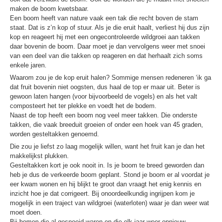
maken de boom kwetsbaar.
Een boom heeft van nature vaak een tak die recht boven de stam
staat. Dat is z’n kop of stuur. Als je die eruit haalt, verliest hij dus zijn
kop en reageert hij met een ongecontroleerde wildgroei aan takken
daar bovenin de boom. Daar moet je dan vervolgens weer met snoei
van een deel van die takken op reageren en dat herhaalt zich soms
enkele jaren.
Waarom zou je de kop eruit halen? Sommige mensen redeneren ‘ik ga
dat fruit bovenin niet oogsten, dus haal de top er maar uit. Beter is
gewoon laten hangen (voor bijvoorbeeld de vogels) en als het valt
composteert het ter plekke en voedt het de bodem.
Naast de top heeft een boom nog veel meer takken. Die onderste
takken, die vaak breeduit groeien of onder een hoek van 45 graden,
worden gesteltakken genoemd.
Die zou je liefst zo laag mogelijk willen, want het fruit kan je dan het
makkelijkst plukken.
Gesteltakken kort je ook nooit in. Is je boom te breed geworden dan
heb je dus de verkeerde boom geplant. Stond je boom er al voordat je
eer kwam wonen en hij blijkt te groot dan vraagt het enig kennis en
inzicht hoe je dat corrigeert. Bij onoordeelkundig ingrijpen kom je
mogelijk in een traject van wildgroei (waterloten) waar je dan weer wat
moet doen.
Bij bomen die al gesnoeid waren en die elk jaar weer opnieuw