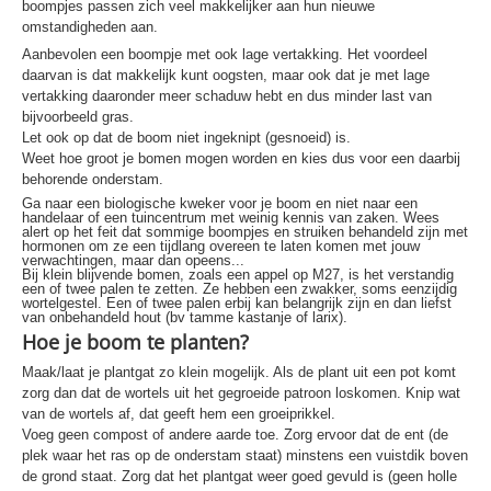
boompjes passen zich veel makkelijker aan hun nieuwe
omstandigheden aan.
Aanbevolen een boompje met ook lage vertakking. Het voordeel
daarvan is dat makkelijk kunt oogsten, maar ook dat je met lage
vertakking daaronder meer schaduw hebt en dus minder last van
bijvoorbeeld gras.
Let ook op dat de boom niet ingeknipt (gesnoeid) is.
Weet hoe groot je bomen mogen worden en kies dus voor een daarbij
behorende onderstam.
Ga naar een biologische kweker voor je boom en niet naar een
handelaar of een tuincentrum met weinig kennis van zaken. Wees
alert op het feit dat sommige boompjes en struiken behandeld zijn met
hormonen om ze een tijdlang overeen te laten komen met jouw
verwachtingen, maar dan opeens...
Bij klein blijvende bomen, zoals een appel op M27, is het verstandig
een of twee palen te zetten. Ze hebben een zwakker, soms eenzijdig
wortelgestel. Een of twee palen erbij kan belangrijk zijn en dan liefst
van onbehandeld hout (bv tamme kastanje of larix).
Hoe je boom te planten?
Maak/laat je plantgat zo klein mogelijk. Als de plant uit een pot komt
zorg dan dat de wortels uit het gegroeide patroon loskomen. Knip wat
van de wortels af, dat geeft hem een groeiprikkel.
Voeg geen compost of andere aarde toe. Zorg ervoor dat de ent (de
plek waar het ras op de onderstam staat) minstens een vuistdik boven
de grond staat. Zorg dat het plantgat weer goed gevuld is (geen holle