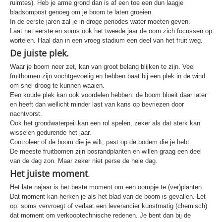
ruimtes). Heb je arme grond dan is af een toe een dun laagje
bladsompost genoeg om je boom te laten groeien.
In de eerste jaren zal je in droge periodes water moeten geven.
Laat het eerste en soms ook het tweede jaar de oom zich focussen op
wortelen. Haal dan in een vroeg stadium een deel van het fruit weg.
De juiste plek.
Waar je boom neer zet, kan van groot belang blijken te zijn. Veel
fruitbomen zijn vochtgevoelig en hebben baat bij een plek in de wind
om snel droog te kunnen waaien.
Een koude plek kan ook voordelen hebben: de boom bloeit daar later
en heeft dan wellicht minder last van kans op bevriezen door
nachtvorst.
Ook het grondwaterpeil kan een rol spelen, zeker als dat sterk kan
wisselen gedurende het jaar.
Controleer of de boom die je wilt, past op de bodem die je hebt.
De meeste fruitbomen zijn bosrandplanten en willen graag een deel
van de dag zon. Maar zeker niet perse de hele dag.
Het juiste moment
.
Het late najaar is het beste moment om een oompje te (ver)planten.
Dat moment kan herken je als het blad van de boom is gevallen. Let
op: soms vervroegt of verlaat een leverancier kunstmatig (chemisch)
dat moment om verkooptechnische redenen. Je bent dan bij de