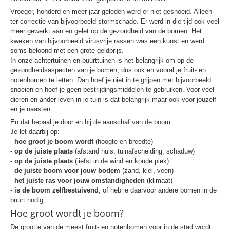
Vroeger, honderd en meer jaar geleden werd er niet gesnoeid. Alleen
ter correctie van bijvoorbeeld stormschade. Er werd in die tijd ook veel
meer gewerkt aan en gelet op de gezondheid van de bomen. Het
kweken van bijvoorbeeld virusvrije rassen was een kunst en werd
soms beloond met een grote geldprijs.
In onze achtertuinen en buurttuinen is het belangrijk om op de
gezondheidsaspecten van je bomen, dus ook en vooral je fruit- en
notenbomen te letten. Dan hoef je niet in te grijpen met bijvoorbeeld
snoeien en hoef je geen bestrijdingsmiddelen te gebruiken. Voor veel
dieren en ander leven in je tuin is dat belangrijk maar ook voor jouzelf
en je naasten.
En dat bepaal je door en bij de aanschaf van de boom.
Je let daarbij op:
-
hoe groot je boom wordt
(hoogte en breedte)
-
op de juiste plaats
(afstand huis, tuinafscheiding, schaduw)
-
op de juiste plaats
(liefst in de wind en koude plek)
-
de juiste boom voor jouw bodem
(zand, klei, veen)
-
het juiste ras voor jouw omstandigheden
(klimaat)
-
is de boom zelfbestuivend
, of heb je daarvoor andere bomen in de
buurt nodig
Hoe groot wordt je boom?
De grootte van de meest fruit- en notenbomen voor in de stad wordt