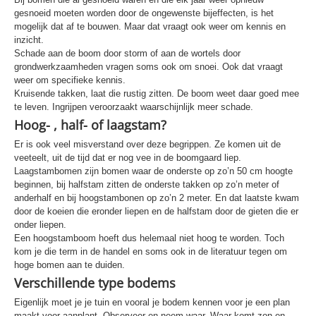
gesnoeid moeten worden door de ongewenste bijeffecten, is het
mogelijk dat af te bouwen. Maar dat vraagt ook weer om kennis en
inzicht.
Schade aan de boom door storm of aan de wortels door
grondwerkzaamheden vragen soms ook om snoei. Ook dat vraagt
weer om specifieke kennis.
Kruisende takken, laat die rustig zitten. De boom weet daar goed mee
te leven. Ingrijpen veroorzaakt waarschijnlijk meer schade.
Hoog- , half- of laagstam?
Er is ook veel misverstand over deze begrippen. Ze komen uit de
veeteelt, uit de tijd dat er nog vee in de boomgaard liep.
Laagstambomen zijn bomen waar de onderste op zo’n 50 cm hoogte
beginnen, bij halfstam zitten de onderste takken op zo’n meter of
anderhalf en bij hoogstambonen op zo’n 2 meter. En dat laatste kwam
door de koeien die eronder liepen en de halfstam door de gieten die er
onder liepen.
Een hoogstamboom hoeft dus helemaal niet hoog te worden. Toch
kom je die term in de handel en soms ook in de literatuur tegen om
hoge bomen aan te duiden.
Verschillende type bodems
Eigenlijk moet je je tuin en vooral je bodem kennen voor je een plan
maakt voor aanplant. Observeer en neem waar. Waar komt zon en