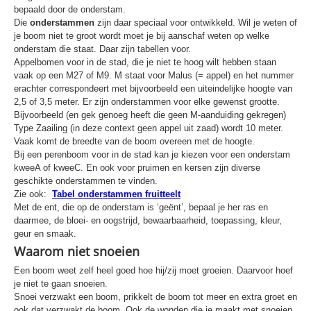
bepaald door de onderstam.
Die
onderstammen
zijn daar speciaal voor ontwikkeld. Wil je weten of
je boom niet te groot wordt moet je bij aanschaf weten op welke
onderstam die staat. Daar zijn tabellen voor.
Appelbomen voor in de stad, die je niet te hoog wilt hebben staan
vaak op een M27 of M9. M staat voor Malus (= appel) en het nummer
erachter correspondeert met bijvoorbeeld een uiteindelijke hoogte van
2,5 of 3,5 meter. Er zijn onderstammen voor elke gewenst grootte.
Bijvoorbeeld (en gek genoeg heeft die geen M-aanduiding gekregen)
Type Zaailing (in deze context geen appel uit zaad) wordt 10 meter.
Vaak komt de breedte van de boom overeen met de hoogte.
Bij een perenboom voor in de stad kan je kiezen voor een onderstam
kweeA of kweeC. En ook voor pruimen en kersen zijn diverse
geschikte onderstammen te vinden.
Zie ook:
Tabel onderstammen fruitteelt
Met de ent, die op de onderstam is ‘geënt’, bepaal je her ras en
daarmee, de bloei- en oogstrijd, bewaarbaarheid, toepassing, kleur,
geur en smaak.
Waarom niet snoeien
Een boom weet zelf heel goed hoe hij/zij moet groeien. Daarvoor hoef
je niet te gaan snoeien.
Snoei verzwakt een boom, prikkelt de boom tot meer en extra groet en
ook dat verzwakt de boom. Ook de wonden die je maakt met snoeien