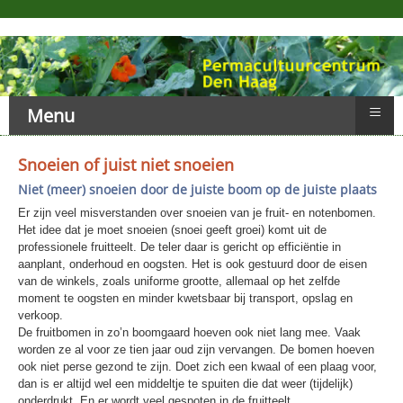
≡
Menu
Snoeien of juist niet snoeien
Niet (meer) snoeien door de juiste boom op de juiste plaats
Er zijn veel misverstanden over snoeien van je fruit- en notenbomen.
Het idee dat je moet snoeien (snoei geeft groei) komt uit de
professionele fruitteelt. De teler daar is gericht op efficiëntie in
aanplant, onderhoud en oogsten. Het is ook gestuurd door de eisen
van de winkels, zoals uniforme grootte, allemaal op het zelfde
moment te oogsten en minder kwetsbaar bij transport, opslag en
verkoop.
De fruitbomen in zo’n boomgaard hoeven ook niet lang mee. Vaak
worden ze al voor ze tien jaar oud zijn vervangen. De bomen hoeven
ook niet perse gezond te zijn. Doet zich een kwaal of een plaag voor,
dan is er altijd wel een middeltje te spuiten die dat weer (tijdelijk)
onderdrukt. En er wordt veel gespoten in de fruitteelt.