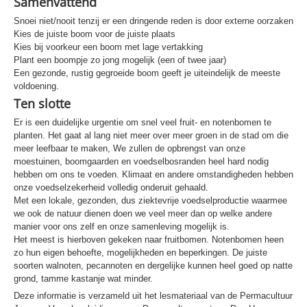
Samenvattend
Snoei niet/nooit tenzij er een dringende reden is door externe oorzaken
Kies de juiste boom voor de juiste plaats
Kies bij voorkeur een boom met lage vertakking
Plant een boompje zo jong mogelijk (een of twee jaar)
Een gezonde, rustig gegroeide boom geeft je uiteindelijk de meeste
voldoening.
Ten slotte
Er
is een duidelijke urgentie om snel veel fruit- en notenbomen te
planten. Het gaat al lang niet meer over meer groen in de stad om die
meer leefbaar te maken, We zullen de opbrengst van onze
moestuinen, boomgaarden en voedselbosranden heel hard nodig
hebben om ons te voeden. Klimaat en andere omstandigheden hebben
onze voedselzekerheid volledig onderuit gehaald.
Met een lokale, gezonden, dus ziektevrije voedselproductie waarmee
we ook de natuur dienen doen we veel meer dan op welke andere
manier voor ons zelf en onze samenleving mogelijk is.
Het meest is hierboven gekeken naar fruitbomen. Notenbomen heen
zo hun eigen behoefte, mogelijkheden en beperkingen. De juiste
soorten walnoten, pecannoten en dergelijke kunnen heel goed op natte
grond, tamme kastanje wat minder.
Deze informatie is verzameld uit het lesmateriaal van de Permacultuur