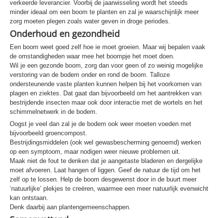
verkeerde leverancier. Voorbij de jaarwisseling wordt het steeds
minder ideaal om een boom te planten en zal je waarschijnlijk meer
zorg moeten plegen zoals water geven in droge periodes.
Onderhoud en gezondheid
Een boom weet goed zelf hoe ie moet groeien. Maar wij bepalen vaak
de omstandigheden waar mee het boompje het moet doen.
Wil je een gezonde boom, zorg dan voor geen of zo weinig mogelijke
verstoring van de bodem onder en rond de boom. Talloze
ondersteunende vaste planten kunnen helpen bij het voorkomen van
plagen en ziektes. Dat gaat dan bijvoorbeeld om het aantrekken van
bestrijdende insecten maar ook door interactie met de wortels en het
schimmelnetwerk in de bodem.
Oogst je veel dan zal je de bodem ook weer moeten voeden met
bijvoorbeeld groencompost.
Bestrijdingsmiddelen (ook wel gewasbescherming genoemd) werken
op een symptoom, maar nodigen weer nieuwe problemen uit.
Maak niet de fout te denken dat je aangetaste bladeren en dergelijke
moet afvoeren. Laat hangen of liggen. Geef de natuur de tijd om het
zelf op te lossen. Help de boom desgewenst door in de buurt meer
‘natuurlijke’ plekjes te creëren, waarmee een meer natuurlijk evenwicht
kan ontstaan.
Denk daarbij aan plantengemeenschappen.