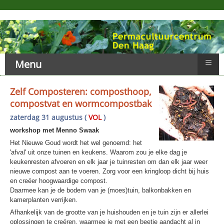
≡
Menu
Zelf Composteren: composthoop,
compostvat en wormcompostbak
zaterdag 31 augustus (
VOL
)
workshop met Menno Swaak
Het Nieuwe Goud wordt het wel genoemd: het
'afval' uit onze tuinen en keukens. Waarom zou je elke dag je
keukenresten afvoeren en elk jaar je tuinresten om dan elk jaar weer
nieuwe compost aan te voeren. Zorg voor een kringloop dicht bij huis
en creëer hoogwaardige compost.
Daarmee kan je de bodem van je (moes)tuin, balkonbakken en
kamerplanten verrijken.
Afhankelijk van de grootte van je huishouden en je tuin zijn er allerlei
oplossingen te creëren, waarmee je met een beetje aandacht al in