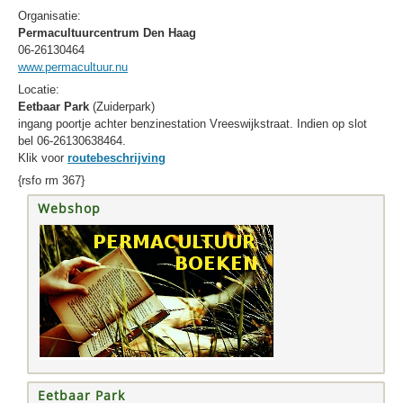
Organisatie:
Permacultuurcentrum Den Haag
06-26130464
www.permacultuur.nu
Locatie:
Eetbaar Park
(Zuiderpark)
ingang poortje achter benzinestation Vreeswijkstraat. Indien op slot
bel 06-26130638464.
Klik voor
routebeschrijving
{rsfo rm 367}
Webshop
Eetbaar Park