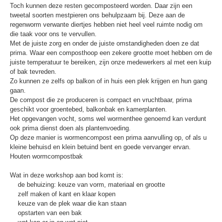
Toch kunnen deze resten gecomposteerd worden. Daar zijn een
tweetal soorten mestpieren ons behulpzaam bij. Deze aan de
regenworm verwante diertjes hebben niet heel veel ruimte nodig om
die taak voor ons te vervullen.
Met de juiste zorg en onder de juiste omstandigheden doen ze dat
prima. Waar een composthoop een zekere grootte moet hebben om de
juiste temperatuur te bereiken, zijn onze medewerkers al met een kuip
of bak tevreden.
Zo kunnen ze zelfs op balkon of in huis een plek krijgen en hun gang
gaan.
De compost die ze produceren is compact en vruchtbaar, prima
geschikt voor groentebed, balkonbak en kamerplanten.
Het opgevangen vocht, soms wel wormenthee genoemd kan verdunt
ook prima dienst doen als plantenvoeding.
Op deze manier is wormencompost een prima aanvulling op, of als u
kleine behuisd en klein betuind bent en goede vervanger ervan.
Houten wormcompostbak
Wat in deze workshop aan bod komt is:
de behuizing: keuze van vorm, materiaal en grootte
zelf maken of kant en klaar kopen
keuze van de plek waar die kan staan
opstarten van een bak