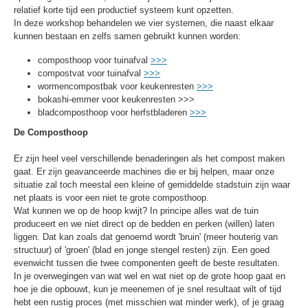
relatief korte tijd een productief systeem kunt opzetten.
In deze workshop behandelen we vier systemen, die naast elkaar
kunnen bestaan en zelfs samen gebruikt kunnen worden:
composthoop voor tuinafval
>>>
compostvat voor tuinafval
>>>
wormencompostbak voor keukenresten
>>>
bokashi-emmer voor keukenresten >>>
bladcomposthoop voor herfstbladeren
>>>
De Composthoop
Er zijn heel veel verschillende benaderingen als het compost maken
gaat. Er zijn geavanceerde machines die er bij helpen, maar onze
situatie zal toch meestal een kleine of gemiddelde stadstuin zijn waar
net plaats is voor een niet te grote composthoop.
Wat kunnen we op de hoop kwijt? In principe alles wat de tuin
produceert en we niet direct op de bedden en perken (willen) laten
liggen. Dat kan zoals dat genoemd wordt 'bruin' (meer houterig van
structuur) of 'groen' (blad en jonge stengel resten) zijn. Een goed
evenwicht tussen die twee componenten geeft de beste resultaten.
In je overwegingen van wat wel en wat niet op de grote hoop gaat en
hoe je die opbouwt, kun je meenemen of je snel resultaat wilt of tijd
hebt een rustig proces (met misschien wat minder werk), of je graag