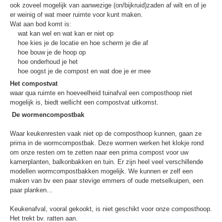
ook zoveel mogelijk van aanwezige (on/bijkruid)zaden af wilt en of je
er weinig of wat meer ruimte voor kunt maken.
Wat aan bod komt is:
wat kan wel en wat kan er niet op
hoe kies je de locatie en hoe scherm je die af
hoe bouw je de hoop op
hoe onderhoud je het
hoe oogst je de compost en wat doe je er mee
Het compostvat
waar qua ruimte en hoeveelheid tuinafval een composthoop niet
mogelijk is, biedt wellicht een compostvat uitkomst.
De wormencompostbak
Waar keukenresten vaak niet op de composthoop kunnen, gaan ze
prima in de wormcompostbak. Deze wormen werken het klokje rond
om onze resten om te zetten naar een prima compost voor uw
kamerplanten, balkonbakken en tuin. Er zijn heel veel verschillende
modellen wormcompostbakken mogelijk. We kunnen er zelf een
maken van bv een paar stevige emmers of oude metselkuipen, een
paar planken...
Keukenafval, vooral gekookt, is niet geschikt voor onze composthoop.
Het trekt bv. ratten aan.