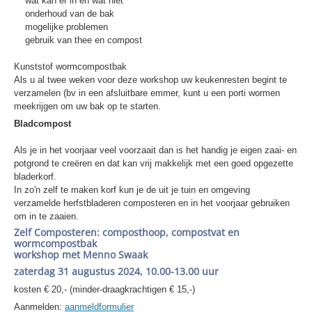
wat kan er in en wat niet
onderhoud van de bak
mogelijke problemen
gebruik van thee en compost
Kunststof wormcompostbak
Als u al twee weken voor deze workshop uw keukenresten begint te
verzamelen (bv in een afsluitbare emmer, kunt u een porti wormen
meekrijgen om uw bak op te starten.
Bladcompost
Als je in het voorjaar veel voorzaait dan is het handig je eigen zaai- en
potgrond te creëren en dat kan vrij makkelijk met een goed opgezette
bladerkorf.
In zo'n zelf te maken korf kun je de uit je tuin en omgeving
verzamelde herfstbladeren composteren en in het voorjaar gebruiken
om in te zaaien.
Zelf Composteren: composthoop, compostvat en
wormcompostbak
workshop met Menno Swaak
zaterdag 31 augustus 2024, 10.00-13.00 uur
kosten € 20,- (minder-draagkrachtigen € 15,-)
Aanmelden:
aanmeldformulier