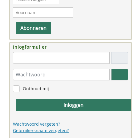
Abonneren
Inlogformulier
"Email adres"
Wachtwoord
Toon w
Onthoud mij
Inloggen
Wachtwoord vergeten?
Gebruikersnaam vergeten?