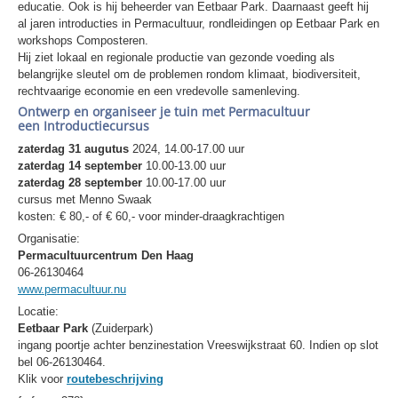
educatie. Ook is hij beheerder van Eetbaar Park. Daarnaast geeft hij
al jaren introducties in Permacultuur, rondleidingen op Eetbaar Park en
workshops Composteren.
Hij ziet lokaal en regionale productie van gezonde voeding als
belangrijke sleutel om de problemen rondom klimaat, biodiversiteit,
rechtvaarige economie en een vredevolle samenleving.
Ontwerp en organiseer je tuin met Permacultuur
een Introductiecursus
zaterdag 31 augutus
2024, 14.00-17.00 uur
zaterdag 14 september
10.00-13.00 uur
zaterdag 28 september
10.00-17.00 uur
cursus met Menno Swaak
kosten: € 80,- of € 60,- voor minder-draagkrachtigen
Organisatie:
Permacultuurcentrum Den Haag
06-26130464
www.permacultuur.nu
Locatie:
Eetbaar Park
(Zuiderpark)
ingang poortje achter benzinestation Vreeswijkstraat 60. Indien op slot
bel 06-26130464.
Klik voor
routebeschrijving