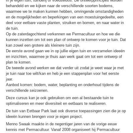
in je eigen tuin, tuinderij of voedselbos. De ontwerpprincipes worden
behandeld en we kijken naar de verschillende soorten bodems,
waarmee we te maken kunnen hebben, omringende omstandigheden
en de mogelijkheden en beperkingen van een moestuingedeelte, een
deel voor eetbare vaste planten, struiken en bomen, en naar water in
de tuin.
Op de zaterdagochtend verkennen we Permacultuur en hoe we die
kunnen inzetten om tot een plan of ontwerp te komen voor je tuin. Dat
kan zowel een grotere als kleinere tuin zijn.
De eerste avond gaan we in op jullie eigen tuin en verzamelen ideeën
en inzichten, waarmee je thuis aan werk gaat om tot een ontwerp of
plan te komen.
De tweede avond werken we dat verder uit zodat je weet waar je met
je tuin naar toe wilt/kan en heb je een stappenplan voor het eerste
jaar.
Aanbod komen: bodem, water, beplanting en onderhoud tijdens de
verschillende seizoenen.
Deze cursus kan je ook gebruiken om een al bestaande tuin te
optimaliseren en meer diversiteit en eetbaars te realiseren.
De tuin van Eetbaar Park laat ook diverse toepassingen zien die je op
ideeën kunnen brengen voor je eigen project.
Menno Swaak maakte in de negentiger jaren van de vorige eeuw
kennis met Permacultuur. Vanaf 2008 organiseert hij Permacultuur