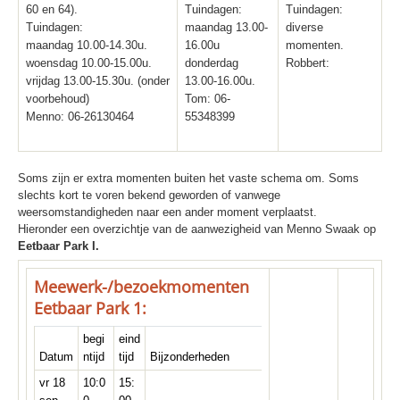
60 en 64).
Tuindagen:
Tuindagen:
Tuindagen:
maandag 13.00-
diverse
maandag 10.00-14.30u.
16.00u
momenten.
woensdag 10.00-15.00u.
donderdag
Robbert:
vrijdag 13.00-15.30u. (onder
13.00-16.00u.
voorbehoud)
Tom: 06-
Menno: 06-26130464
55348399
Soms zijn er extra momenten buiten het vaste schema om. Soms
slechts kort te voren bekend geworden of vanwege
weersomstandigheden naar een ander moment verplaatst.
Hieronder een overzichtje van de aanwezigheid van Menno Swaak op
Eetbaar Park I.
Meewerk-/bezoekmomenten
Eetbaar Park 1:
begi
eind
Datum
ntijd
tijd
Bijzonderheden
vr 18
10:0
15: