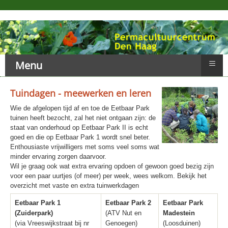
≡
Menu
Tuindagen - meewerken en leren
Wie de afgelopen tijd af en toe de Eetbaar Park
tuinen heeft bezocht, zal het niet ontgaan zijn: de
staat van onderhoud op Eetbaar Park II is echt
goed en die op Eetbaar Park 1 wordt snel beter.
Enthousiaste vrijwilligers met soms veel soms wat
minder ervaring zorgen daarvoor.
Wil je graag ook wat extra ervaring opdoen of gewoon goed bezig zijn
voor een paar uurtjes (of meer) per week, wees welkom. Bekijk het
overzicht met vaste en extra tuinwerkdagen
Eetbaar Park 1
Eetbaar Park 2
Eetbaar Park
(Zuiderpark)
(ATV Nut en
Madestein
(via Vreeswijkstraat bij nr
Genoegen)
(Loosduinen)