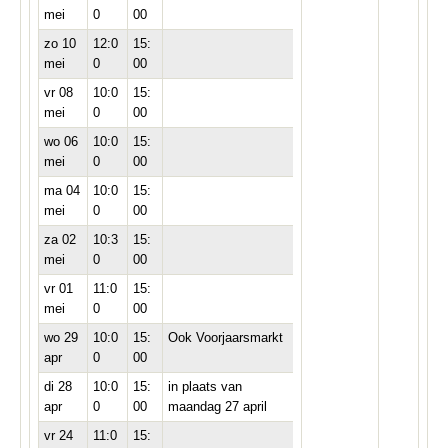
mei
0
00
zo 10
12:0
15:
mei
0
00
vr 08
10:0
15:
mei
0
00
wo 06
10:0
15:
mei
0
00
ma 04
10:0
15:
mei
0
00
za 02
10:3
15:
mei
0
00
vr 01
11:0
15:
mei
0
00
wo 29
10:0
15:
Ook Voorjaarsmarkt
apr
0
00
di 28
10:0
15:
in plaats van
apr
0
00
maandag 27 april
vr 24
11:0
15: