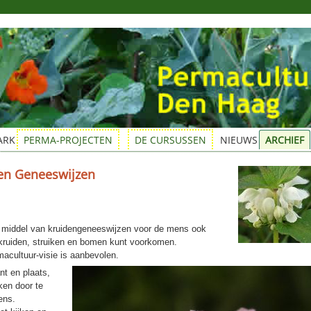
ARK
PERMA-PROJECTEN
DE CURSUSSEN
NIEUWS
ARCHIEF
en Geneeswijzen
r middel van kruidengeneeswijzen voor de mens ook
, kruiden, struiken en bomen kunt voorkomen.
macultuur-visie is aanbevolen.
nt en plaats,
ken door te
ens.