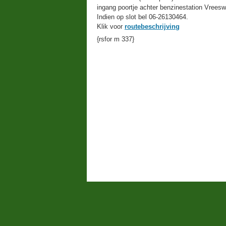
ingang poortje achter benzinestation Vreeswi
Indien op slot bel 06-26130464.
Klik voor
routebeschrijving
{rsfor m 337}