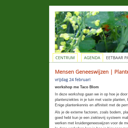
CENTRUM
AGENDA
EETBAAR P
Mensen Geneeswijzen | Plant
vrijdag 24 februari
workshop me Taco Blom
In deze workshop gaan we in op hoe je doo
plantenziektes in je tuin met vaste planten
Enige plantenkennis en affiniteit met de per
Als je de externe factoren, zoals bodem, pla
goed hebt kun je een ziektevrij systeem ma
werken met kruidengeneeswijzen voor de m