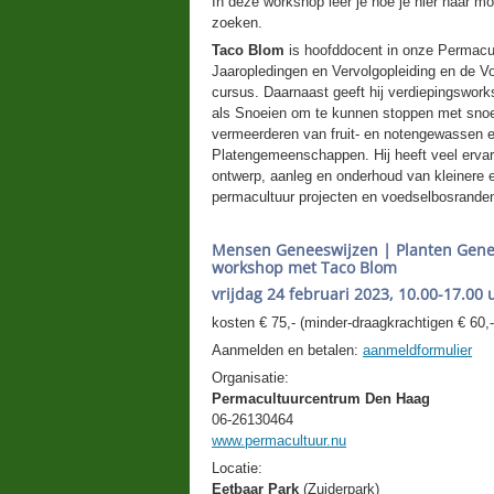
In deze workshop leer je hoe je hier naar mo
zoeken.
Taco Blom
is hoofddocent in onze Permacu
Jaaropledingen en Vervolgopleiding en de V
cursus. Daarnaast geeft hij verdiepingswork
als Snoeien om te kunnen stoppen met snoe
vermeerderen van fruit- en notengewassen 
Platengemeenschappen. Hij heeft veel ervari
ontwerp, aanleg en onderhoud van kleinere e
permacultuur projecten en voedselbosrande
Mensen Geneeswijzen | Planten Gene
workshop met Taco Blom
vrijdag 24 februari 2023
,
10.00-17.00 
kosten € 75,- (minder-draagkrachtigen € 60,-
Aanmelden en betalen:
aanmeldformulier
Organisatie:
Permacultuurcentrum Den Haag
06-26130464
www.permacultuur.nu
Locatie:
Eetbaar Park
(Zuiderpark)