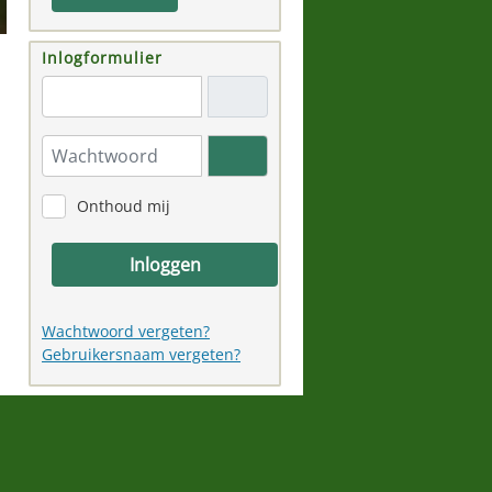
Inlogformulier
"Email adres"
Wachtwoord
Toon wachtwoord
Onthoud mij
Inloggen
Wachtwoord vergeten?
Gebruikersnaam vergeten?