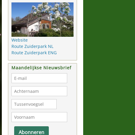
Website
Route Zuiderpark NL
Route Zuiderpark ENG
Maandelijkse Nieuwsbrief
Abonneren