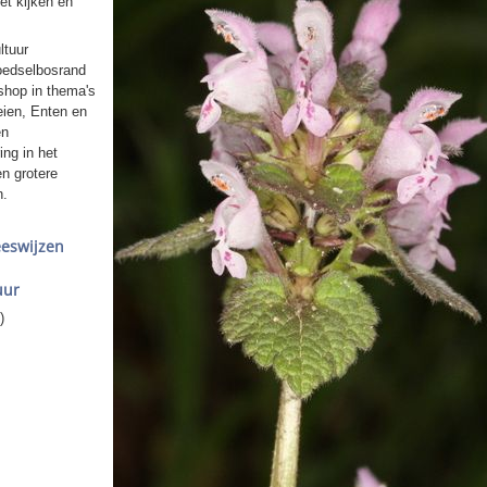
et kijken en
ltuur
oedselbosrand
shop in thema's
ien, Enten en
en
ng in het
n grotere
n.
eswijzen
uur
)