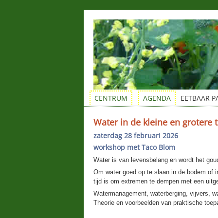
CENTRUM
AGENDA
EETBAAR P
Water in de kleine en grotere 
zaterdag 28 februari 2026
workshop met Taco Blom
Water is van levensbelang en wordt het go
Om water goed op te slaan in de bodem of in
tijd is om extremen te dempen met een uit
Watermanagement, waterberging, vijvers, wat
Theorie en voorbeelden van praktische toep