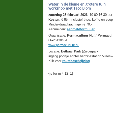
Water in de kleine en grotere tuin
workshop met Taco Blom
zaterdag 28 februari 2026,
10.00-16.30 uur
Kosten
: € 85,- inclusief thee, koffie en soep
Minder-draagkrachtigen € 70,-
Aanmelden:
aanmeldformulier
Organisatie:
Permacultuur Nu! / Permacu
06-26130464
www.permacultuur.nu
Locatie:
Eetbaar Park
(Zuiderpark)
ingang poortje achter benzinestation Vreeswi
Klik voor
routebeschrijving
{rs for m 4 12 1}