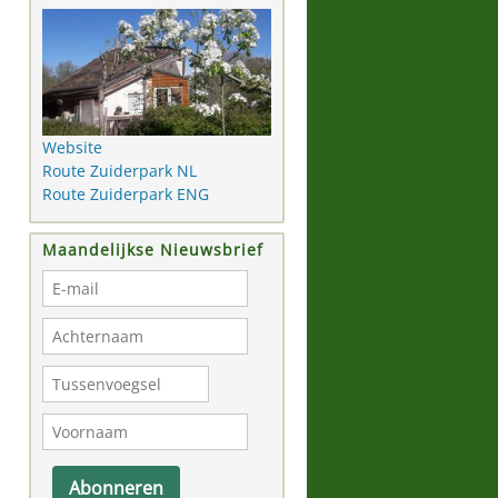
Website
Route Zuiderpark NL
Route Zuiderpark ENG
Maandelijkse Nieuwsbrief
Abonneren