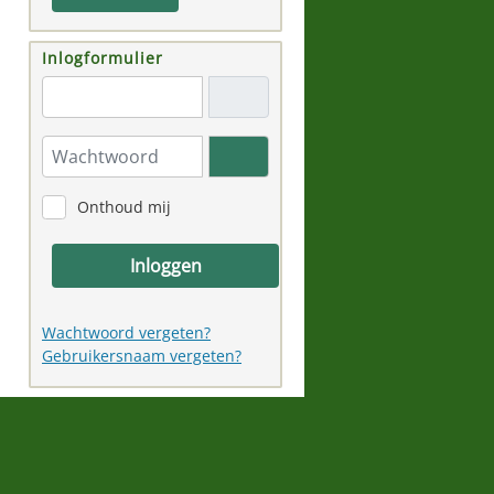
Inlogformulier
"Email adres"
Wachtwoord
Toon wachtwoord
Onthoud mij
Inloggen
Wachtwoord vergeten?
Gebruikersnaam vergeten?