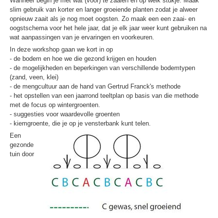
Wanneer begin je met wat (voor) te zaaien en op welk stukje. Maak
slim gebruik van korter en langer groeiende planten zodat je alweer
opnieuw zaait als je nog moet oogsten. Zo maak een een zaai- en
oogstschema voor het hele jaar, dat je elk jaar weer kunt gebruiken na
wat aanpassingen van je ervaringen en voorkeuren.
In deze workshop gaan we kort in op
- de bodem en hoe we die gezond krijgen en houden
- de mogelijkheden en beperkingen van verschillende bodemtypen
(zand, veen, klei)
- de mengcultuur aan de hand van Gertrud Franck's methode
- het opstellen van een jaarrond teeltplan op basis van die methode
met de focus op wintergroenten.
- suggesties voor waardevolle groenten
- kiemgroente, die je op je vensterbank kunt telen.
Een
gezonde
tuin door