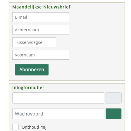
Maandelijkse Nieuwsbrief
Abonneren
Inlogformulier
"Email adres"
Wachtwoord
Toon w
Onthoud mij