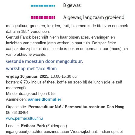
mengcultuur: groenten, kruiden, fruit, bloemen is de titel van een boek
dat al in 1984 verscheen.
Gertrud Fanck beschrijft hierin haar observaties, ervaringen en
inzichten van tientallen jaren werken in haar tuin. De specifieke
aanpak die zij hieruit destilleerde is ook in de permacultuur (moes)tuin
van praktische waarde.
Gezonde moestuin door mengcultuur.
workshop met Taco Blom
vrijdag 10 januari 2025,
10.00-16.30 uur
kosten: € 70,- inclusief thee, koffie en soep bij de lunch (die je zelf
meebrengt)
Minder-draagkrachtigen € 55,-
Aanmelden:
aanmeldformulier
Organisatie:
Permacultuur Nu! / Permacultuurcentrum Den Haag
06-26130464
www.permacultuur.nu
Locatie:
Eetbaar Park
(Zuiderpark)
ingang poortje achter benzinestation Vreeswijkstraat. Indien op slot