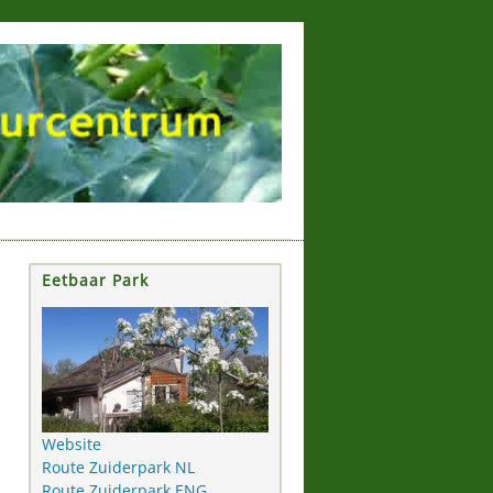
Eetbaar Park
Website
Route Zuiderpark NL
Route Zuiderpark ENG