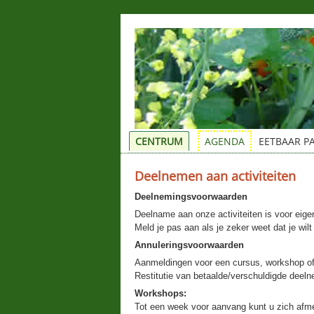
CENTRUM
AGENDA
EETBAAR P
Deelnemen aan activiteiten
Deelnemingsvoorwaarden
Deelname aan onze activiteiten is voor eige
Meld je pas aan als je zeker weet dat je wil
Annuleringsvoorwaarden
Aanmeldingen voor een cursus, workshop of o
Restitutie van betaalde/verschuldigde deeln
Workshops:
Tot een week voor aanvang kunt u zich afme