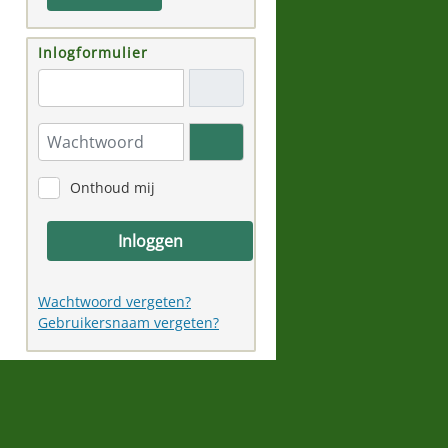
Inlogformulier
"Email adres"
Wachtwoord
Toon wachtwoord
Onthoud mij
Inloggen
Wachtwoord vergeten?
Gebruikersnaam vergeten?