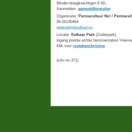
Minder-draagkrachtigen € 60,-
Aanmelden:
aanmeldformulier
Organisatie:
Permacultuur Nu! / Permacu
06-26130464
www.permacultuur.nu
Locatie:
Eetbaar Park
(Zuiderpark)
ingang poortje achter benzinestation Vreeswi
Klik voor
routebeschrijving
{rsfo rm 371}