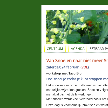
CENTRUM
AGENDA
EETBAAR P
Van Snoeien naar niet meer S
zaterdag 24 februari (
VOL
)
workshop met Taco Blom
Hoe snoei je zodat je kunt stoppen me
Het snoeien van onze fruitbomen is niet altij
natuurlijke wijze kan groeien. Snoeien volge
niet altijd blij met de bijwerkingen.
Met snoeien wordt veel verstoord zoals het
Deze dag is voornamelijk praktisch en word