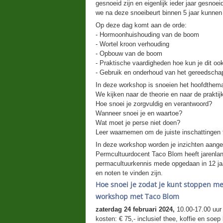
gesnoeid zijn en eigenlijk ieder jaar gesno
we na deze snoeibeurt binnen 5 jaar kunnen
Op deze dag komt aan de orde:
- Hormoonhuishouding van de boom
- Wortel kroon verhouding
- Opbouw van de boom
- Praktische vaardigheden hoe kun je dit oo
- Gebruik en onderhoud van het gereedscha
In deze workshop is snoeien het hoofdthem
We kijken naar de theorie en naar de praktij
Hoe snoei je zorgvuldig en verantwoord?
Wanneer snoei je en waartoe?
Wat moet je perse niet doen?
Leer waarnemen om de juiste inschattingen
In deze workshop worden je inzichten aangere
Permcultuurdocent Taco Blom heeft jarenlang
permacultuurkennis mede opgedaan in 12 jaar
en noten te vinden zijn.
Hoe snoei je zodat je kunt stoppen me
workshop met Taco Blom
zaterdag 24 februari 2024,
10.00-17.00 uur 
kosten: € 75,- inclusief thee, koffie en soep 