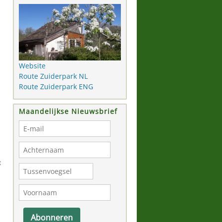
Website
Route Zuiderpark NL
Route Zuiderpark ENG
Maandelijkse Nieuwsbrief
t
Abonneren