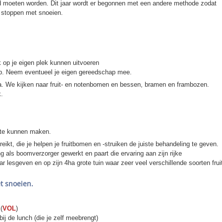
eid moeten worden. Dit jaar wordt er begonnen met een andere methode zodat
 stoppen met snoeien.
k op je eigen plek kunnen uitvoeren
p. Neem eventueel je eigen gereedschap mee.
a. We kijken naar fruit- en notenbomen en bessen, bramen en frambozen.
k.
 te kunnen maken.
ikt, die je helpen je fruitbomen en -struiken de juiste behandeling te geven.
 als boomverzorger gewerkt en paart die ervaring aan zijn rijke
 lesgeven en op zijn 4ha grote tuin waar zeer veel verschillende soorten frui
t snoeien.
(
VOL
)
bij de lunch (die je zelf meebrengt)