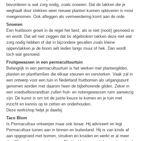
bevorderen is wat zorg nodig, zoals snoeien. Dat de takken die je
weghaalt door stekken weer nieuwe planten kunnen opleveren is mooi
meegenomen. Ook afleggen als vermeerdering komt aan de orde.
Snoeien
.
Een fruitboom groeit in de regel het best, als ie niet (nooit) gesnoeid is
en wordt. Dat wil niet zeggen dat bv afgebroken takken deze niet wat
zorg nodig hebben of dat in bijzondere gevallen zoals kleine
oppervlakken je de boom wilt leiden langs muur of hek. Dan wordt
toch wat gesnoeid.
Fruitgewassen in een permacultuurtuin
Belangrijk in een permacultuurtuin is het werken met plantengilden,
planten en plantfamilies die elkaar steunen en versterken. Vaak zal in
een ontwerp voor een tuin in Nederland fruitbomen als uitgangspunt
genomen worden met daarom heen de bijbehorende gilden. Zeker in
een voedselbosrandtuin zullen fruit- en notengewassen ruim aanwezig
zijn. De kunst is om tot de juiste keuze te komen en je tuin met
inzicht en kennis op te zetten en onderhouden.
Deze workshop helpt je daarbij.
Taco Blom
Is Permacultuur ontwerper maar ook leraar. Hij adviseert en legt
Permacultuur tuinen aan in binnen en buitenland. Hij is van kinds af
aan opgegroeid met bomen, struiken en kruiden en werkt er al meer