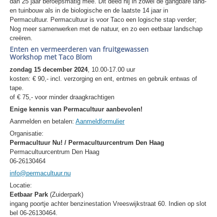
dan 25 jaar beroepsmatig mee. Dit deed hij in zowel de gangbare land-
en tuinbouw als in de biologische en de laatste 14 jaar in
Permacultuur. Permacultuur is voor Taco een logische stap verder;
Nog meer samenwerken met de natuur, en zo een eetbaar landschap
creëren.
Enten en vermeerderen van fruitgewassen
Workshop met Taco Blom
zondag 15 december 2024
, 10.00-17.00 uur
kosten: € 90,- incl. verzorging en ent, entmes en gebruik entwas of
tape.
of € 75,- voor minder draagkrachtigen
Enige kennis van Permacultuur aanbevolen!
Aanmelden en betalen:
Aanmeldformulier
Organisatie:
Permacultuur Nu! / Permacultuurcentrum Den Haag
Permacultuurcentrum Den Haag
06-26130464
info@permacultuur.nu
Locatie:
Eetbaar Park
(Zuiderpark)
ingang poortje achter benzinestation Vreeswijkstraat 60. Indien op slot
bel 06-26130464.