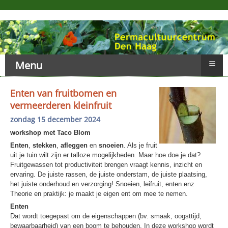
≡
Menu
Enten van fruitbomen en
vermeerderen kleinfruit
zondag 15 december 2024
workshop met Taco Blom
Enten
,
stekken
,
afleggen
en
snoeien
. Als je fruit
uit je tuin wilt zijn er talloze mogelijkheden. Maar hoe doe je dat?
Fruitgewassen tot productiviteit brengen vraagt kennis, inzicht en
ervaring. De juiste rassen, de juiste onderstam, de juiste plaatsing,
het juiste onderhoud en verzorging! Snoeien, leifruit, enten enz
Theorie en praktijk: je maakt je eigen ent om mee te nemen.
Enten
Dat wordt toegepast om de eigenschappen (bv. smaak, oogsttijd,
bewaarbaarheid) van een boom te behouden. In deze workshop wordt