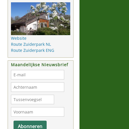
Website
Route Zuiderpark NL
Route Zuiderpark ENG
Maandelijkse Nieuwsbrief
Abonneren