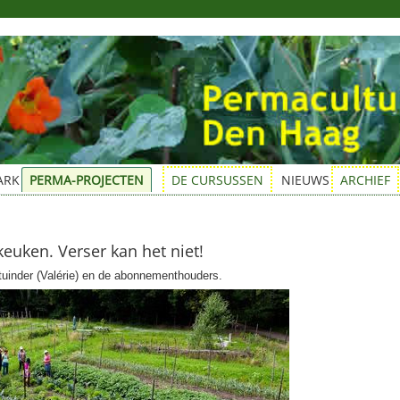
ARK
PERMA-PROJECTEN
DE CURSUSSEN
NIEUWS
ARCHIEF
keuken. Verser kan het niet!
uinder (Valérie) en de abonnementhouders.