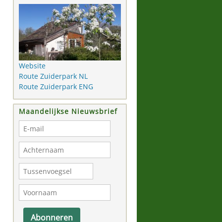
Website
Route Zuiderpark NL
Route Zuiderpark ENG
Maandelijkse Nieuwsbrief
Abonneren