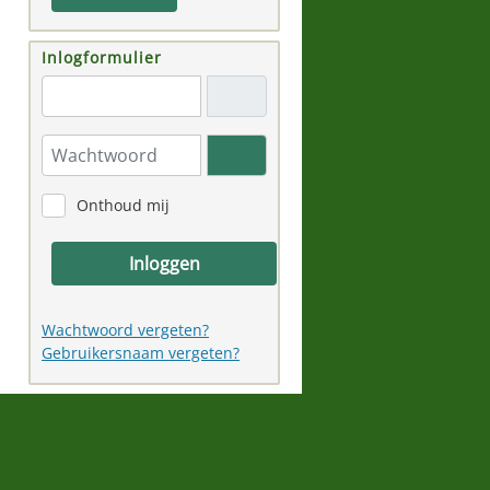
Inlogformulier
"Email adres"
Wachtwoord
Toon wachtwoord
Onthoud mij
Inloggen
Wachtwoord vergeten?
Gebruikersnaam vergeten?