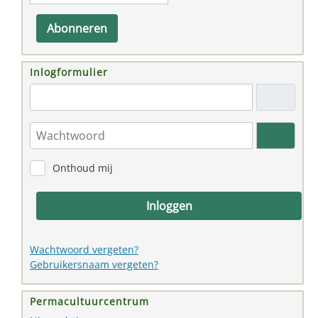
Abonneren
Inlogformulier
"Email adres"
Wachtwoord
Toon w
Onthoud mij
Inloggen
Wachtwoord vergeten?
Gebruikersnaam vergeten?
Permacultuurcentrum