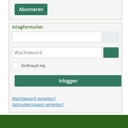
Abonneren
Inlogformulier
"Email adres"
Wachtwoord
Toon w
Onthoud mij
Inloggen
Wachtwoord vergeten?
Gebruikersnaam vergeten?