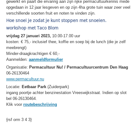
gewerkt en paart die ervaring aan zijn rijke permacultuurkennis mede
opgedaan in 12 jaar lesgeven en op zijn 4ha grote tuin waar zeer veel
verschillende soorten fruit en noten te vinden zijn.
Hoe snoei je zodat je kunt stoppen met snoeien.
workshop met Taco Blom
vrijdag 27 januari 2023,
10.00-17.00 uur
kosten: € 75,- inclusief thee, koffie en soep bij de lunch (die je zelf
meebrengt)
Minder-draagkrachtigen € 60,-
Aanmelden:
aanmeldformulier
Organisatie:
Permacultuur Nu! / Permacultuurcentrum Den Haag
06-26130464
www.permacultuur.nu
Locatie:
Eetbaar Park
(Zuiderpark)
ingang poortje achter benzinestation Vreeswijkstraat. Indien op slot
bel 06-26130464.
Klik voor
routebeschrijving
{rsf orm 3 4 3}