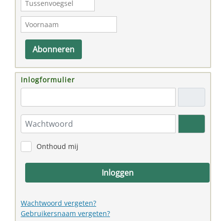
Abonneren
Inlogformulier
"Email adres"
Wachtwoord
Toon w
Onthoud mij
Inloggen
Wachtwoord vergeten?
Gebruikersnaam vergeten?