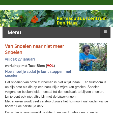
≡
Menu
Van Snoeien naar niet meer
Snoeien
vrijdag 27 januari
workshop met Taco Blom (
VOL
)
Hoe snoei je zodat je kunt stoppen met
snoeien.
Het snoeien van onze fruitbomen is niet altijd ideaal. Een fruitboom is
op zijn best als die op een natuurlijke wijze kan groeien. Snoeien
volgens de boeken leidt meestal tot de noodzaak te blijven snoeien.
En je bent ook niet altijd blij met de bijwerkingen.
Met snoeien wordt veel verstoord zoals het hormoonhuishouden van je
boom? Hoe herstel je dat?
Deze dag is voornamelijk praktisch en wordt gehouden op en bij