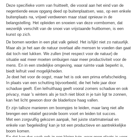
Deze specifieke vorm van fruitteelt, die vooral aan het eind van de
negentiende eeuw opgang deed op buitenplaatsen, was, op een enkele
buitenplaats na, vrijwel verdwenen maar staat opnieuw in de
belangstelling. Het opleiden en snoeien van deze vormbomen, dat
wezenlijk verschilt van de snoei van vrijstaande fruitbomen, is een
kunst op zich.
De bomen worden in een plat valk geleid. Het is/lijkt niet zo natuurlijk.
Maar als je het aan de natuur overlaat alle mensen te voeden dan gaat
dat toch niet lukken. We zullen (met respect voor de natuur) de
situatie wat meer moeten ombuigen naar meer productiviteit voor de
mens. En in een stedelijke omgeving, waar ruimte vaak beperkt is,
biedt leifruit veel mogelijkheden.
Je doet het voor de oogst, maar het is ook een prima erfafscheiding.
In plaats van een schutting bijvoorbeeld, die het hele jaar door
schaduw geeft. Een leifruithaag geeft vooral zomers schaduw en ook
privacy, maar 's winters als je toch niet bloot in je tuin ligt te zonnen,
kan het licht gewoon door de bladerloze haag vallen.
Er zijn talloze manieren om boompjes te leiden, maar lang niet alle
brengen een relatief gezonde boom voort en leiden tot succes.
Met een zorgvulfig gekozen aanpak, het juiste startmateriaal en
enkele van 'begeleiding' kan je tot een productieve en aantrekkelijke
boom komen.
En dat kan dus vaak ook in een kleine tuin, waar geen plaats is voor