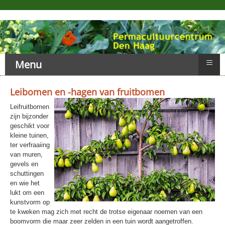
≡
Menu
Leibomen en -hagen van fruitbomen
Leifruitbomen
zijn bijzonder
geschikt voor
kleine tuinen,
ter verfraaiing
van muren,
gevels en
schuttingen
en wie het
lukt om een
kunstvorm op
te kweken mag zich met recht de trotse eigenaar noemen van een
boomvorm die maar zeer zelden in een tuin wordt aangetroffen.