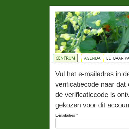
CENTRUM
AGENDA
EETBAAR P
Vul het e-mailadres in da
verificatiecode naar da
de verificatiecode is o
gekozen voor dit accoun
E-mailadres
*