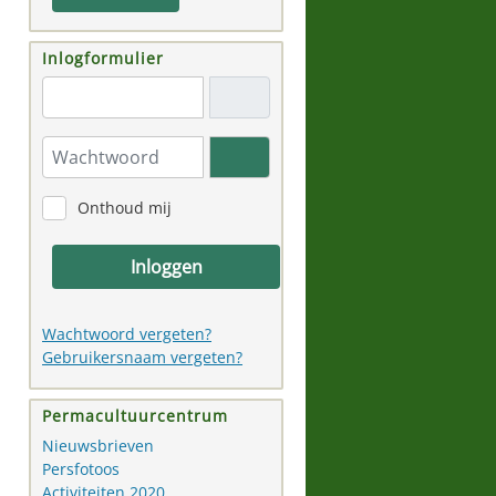
Inlogformulier
"Email adres"
Wachtwoord
Toon wachtwoord
Onthoud mij
Inloggen
Wachtwoord vergeten?
Gebruikersnaam vergeten?
Permacultuurcentrum
Nieuwsbrieven
Persfotoos
Activiteiten 2020